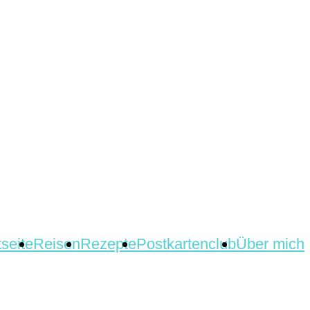
tseite
Reisen
Rezepte
Postkartenclub
Über mich