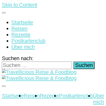
Skip to Content
Startseite
Reisen
Rezepte
Postkartenclub
Über mich
Suchen nach:
Reisen & Rezepte
Travellicious Reise &
Startseite
Reisen
Rezepte
Postkartenclub
Über
mich
Foodblog