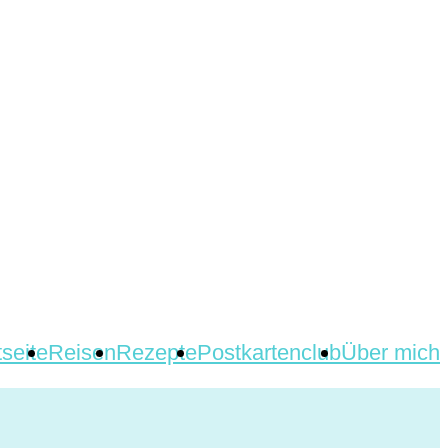
tseite
Reisen
Rezepte
Postkartenclub
Über mich