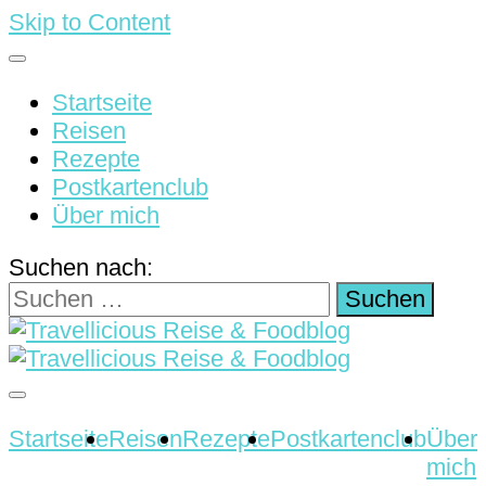
Skip to Content
Startseite
Reisen
Rezepte
Postkartenclub
Über mich
Suchen nach:
Reisen & Rezepte
Travellicious Reise &
Startseite
Reisen
Rezepte
Postkartenclub
Über
mich
Foodblog