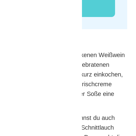
Variationen
Gib einen Schuss trockenen Weißwein
(ca. 50 ml) zu den angebratenen
Zwiebeln und lass ihn kurz einkochen,
bevor du die Kräuter-Frischcreme
hinzufügst. Das gibt der Soße eine
feine Note.
Statt nur Basilikum kannst du auch
frische Petersilie oder Schnittlauch