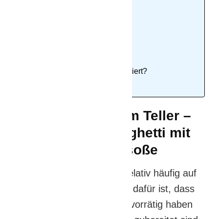
Kräutersoße
Zutaten 1x2x3x?
Kochutensilien
Zubereitung
Nährwertangaben
Hast du das Rezept ausprobiert?
Variationen
Ruck zuck auf dem Teller –
vegetarische Spaghetti mit
cremiger Kräutersoße
Spaghetti stehen bei uns relativ häufig auf
dem Speisplan. Der Grund dafür ist, dass
wir sie in der Regel immer vorrätig haben