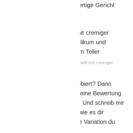
Chiliflocken über das fertige Gericht
streuen.
Super schnell zubereitet. Spaghetti mit cremiger
Kräutersoße
Hast du das Rezept ausprobiert? Dann
freue ich mich riesig über deine Bewertung
mit den Sternen hier unten. Und schreib mir
gerne in die Kommentare, wie es dir
geschmeckt hat und welche Variation du
ausprobiert hast!