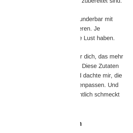
und sie schnell und einfach zubereitet sind.
Außerdem kann man sie wunderbar mit
verschiedenen Soßen variieren. Je
nachdem worauf wir gerade Lust haben.
Hier habe ich ein Rezept für dich, das mehr
durch Zufall entstanden ist. Diese Zutaten
hatte ich noch zuhause und dachte mir, die
könnten doch gut zusammenpassen. Und
es war richtig lecker! Hoffentlich schmeckt
es dir genauso gut.
Dann könnte dir auch