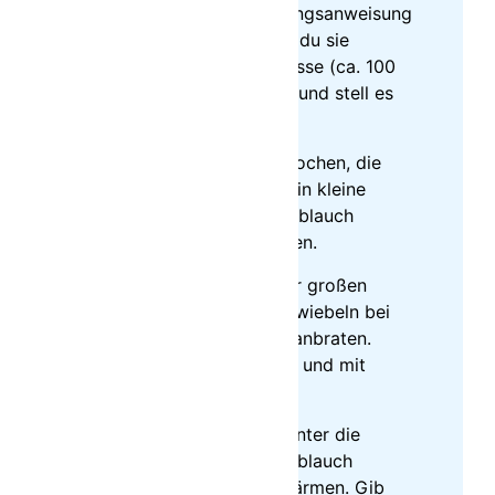
Spaghetti nach Packungsanweisung
al dente koche. Bevor du sie
abgießt, nimm eine Tasse (ca. 100
ml) vom Nudelwasser und stell es
beiseite.
Während die Nudeln kochen, die
Zwiebeln schälen und in kleine
Würfel schneiden. Knoblauch
schälen und fein hacken.
Etwas Olivenöl in einer großen
Pfanne erhitzen und Zwiebeln bei
mittlerer Hitze glasig anbraten.
Knoblauch dazugeben und mit
anbraten.
Kräuter-Frischcreme unter die
Zwiebeln und den Knoblauch
mengen und kurz erwärmen. Gib