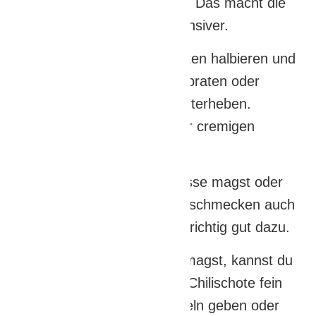
unter die Pasta heben. Das macht die
Kräutersoße noch intensiver.
Du kannst Kirschtomaten halbieren und
kurz in der Pfanne mitbraten oder
frischen Babyspinat unterheben.
Beides passt super zur cremigen
Soße.
Wenn du keine Walnüsse magst oder
gerade keine da hast, schmecken auch
geröstete Pinienkerne richtig gut dazu.
Wenn du es schärfer magst, kannst du
wie immer eine kleine Chilischote fein
gehackt zu den Zwiebeln geben oder