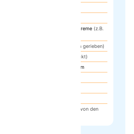
2
Zwiebeln
2
Knoblauchzehen
300
g
Kräuter-Frischcreme
(z.B.
Weißdorner)
80
g
Parmesan
(frisch gerieben)
40
g
Walnüsse
(gehackt)
10 -15
Blätter
Basilikum
3
EL
Olivenöl
Salz
Pfeffer
100
ml
Nudelwasser
(von den
Spaghetti)