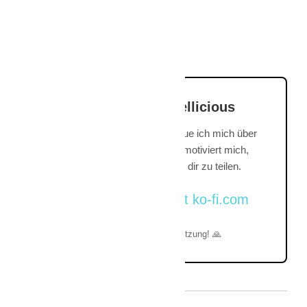
Unterstütze Travellicious
Wenn dir mein Blog gefällt, freue ich mich über
einen virtuellen Kaffee. Das motiviert mich,
weiterhin meine Inhalte mit dir zu teilen.
Danke für deine Unterstützung! 🙏