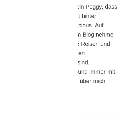
Hi,ich bin Peggy, dass
Gesicht hinter
Travellicious. Auf
meinem Blog nehme
ich dich mit auf kulinarische Reisen und
teile Rezepte, die von meinen
Reiseerlebnissen inspiriert sind.
Unkompliziert, authentisch und immer mit
einer Prise Reiselust. Mehr über mich
findest du auch
hier
.