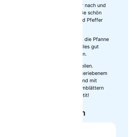
dann das Nudelwasser nach und
nach dazu, bis die Soße schön
cremig ist. Mit Salz und Pfeffer
abschmecken.
Die Spaghetti direkt in die Pfanne
zur Soße geben und alles gut
miteinander vermengen.
Spaghetti Tellern verteilen.
Großzügig mit frisch geriebenem
Parmesan bestreuen und mit
Walnüsse und Basilikumblättern
garnieren. Guten Appetit!
Nährwertangaben
Serving:
100
g