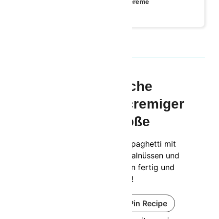
und Kräuterfrischcreme
Vegetarische
Spaghetti mit cremiger
Kräutersoße
Schnelle vegetarische Spaghetti mit
cremiger Kräutersoße, Walnüssen und
Parmesan. In 25 Minuten fertig und
super lecker!
Rezept drucken
Pin Recipe