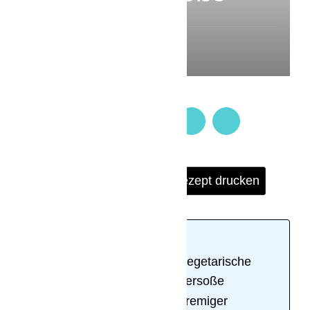
0 Comment
Springe zu Rezept
Rezept drucken
Inhaltsverzeichnis
Ruck zuck auf dem Teller – vegetarische
Spaghetti mit cremiger Kräutersoße
Vegetarische Spaghetti mit cremiger