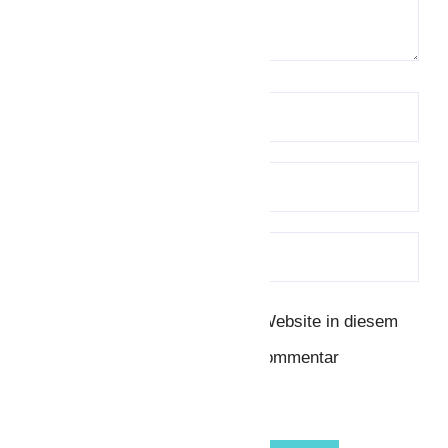
Name, E-Mail-Adresse und Website in diesem
Browser für meinen nächsten Kommentar
speichern.