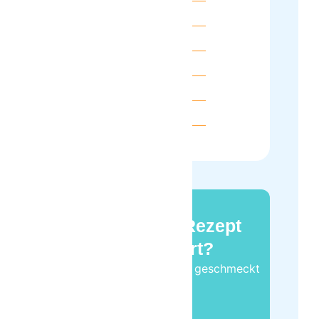
Calories:
219
kcal
Carbohydrates:
26.9
g
Protein:
7.8
g
Fat:
8.6
g
Saturated Fat:
4.5
g
Sugar:
3.5
g
Hast du das Rezept
ausprobiert?
Sag mir gerne
wie es dir geschmeckt
hat!