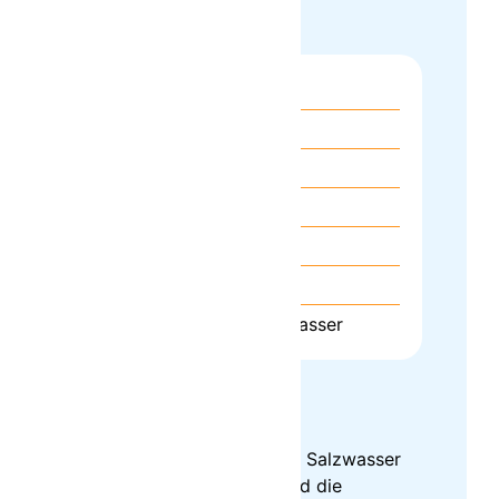
Kochutensilien
großer Topf
große Pfanne
Schneidebrett
scharfes Messer
Sieb
Holz- oder Kochlöffel
Tasse für das Nudelwasser
Zubereitung
Einen großen Topf mit Salzwasser
zum kochen bringe und die