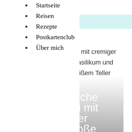
Startseite
Reisen
Rezepte
Postkartenclub
Über mich
REZEPTE
Vegetarische
Spaghetti mit
cremiger
Kräutersoße