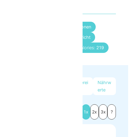
Gesamtzeit
25
Min.
Portionen:
4
Personen
Gericht:
Hauptgericht
Küche:
Italienisch
Calories:
219
Zuta
Kochute
Zuberei
Nährw
ten
nsilien
tung
erte
Zutaten
1x
2x
3x
?
500
g
Spaghetti