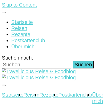
Skip to Content
Startseite
Reisen
Rezepte
Postkartenclub
Über mich
Suchen nach:
Reisen & Rezepte
Travellicious Reise &
Startseite
Reisen
Rezepte
Postkartenclub
Über
mich
Foodblog