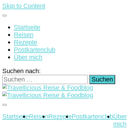
Skip to Content
Startseite
Reisen
Rezepte
Postkartenclub
Über mich
Suchen nach:
Reisen & Rezepte
Travellicious Reise &
Startseite
Reisen
Rezepte
Postkartenclub
Über
mich
Foodblog